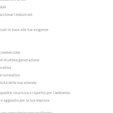
dali
cchinari industriali
zati in base alle tue esigenze
 commerciale
li di ultima generazione
ovative
le normative
ività della tua azienda
 qualità, sicurezza e rispetto per l’ambiente.
ore aggiunto per la tua impresa.
e una consulenza personalizzata.