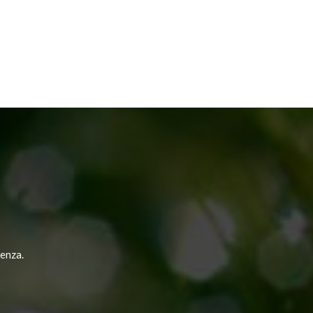
NEXT POST
genza.