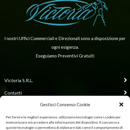
I nostri Uffici Commerciali e Direzionali sono a disposizione per
ogni esigenza.
Eseguiamo Preventivi Gratuiti
Victoria S.R.L.
Contatti
Gestisci Consenso Cookie
Orari di apertura uffici
Seguici
Per fornire le migliori esperienze, utilizziamo tecnologie come i cookie per
memorizzare e/o accedere alle informazioni del dispositivo. Il consenso a
queste tecnologie ci permetterà di elaborare dati come il comportamento di