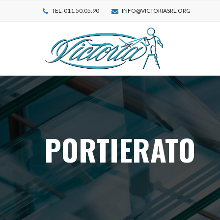
TEL. 011.50.05.90
INFO@VICTORIASRL.ORG
PORTIERATO