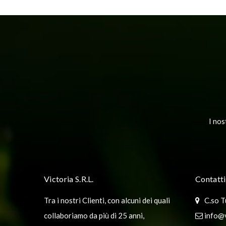
PREVIOUS POST
I nos
Victoria S.R.L.
Contatti
Tra i nostri Clienti, con alcuni dei quali
C.so T
collaboriamo da più di 25 anni,
info@v