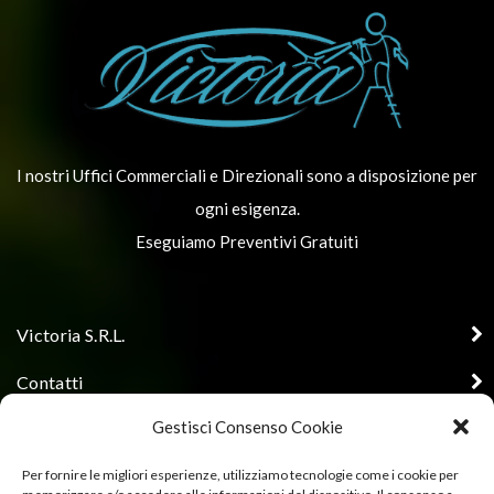
I nostri Uffici Commerciali e Direzionali sono a disposizione per
ogni esigenza.
Eseguiamo Preventivi Gratuiti
Victoria S.R.L.
Contatti
Gestisci Consenso Cookie
Orari di apertura uffici
Seguici
Per fornire le migliori esperienze, utilizziamo tecnologie come i cookie per