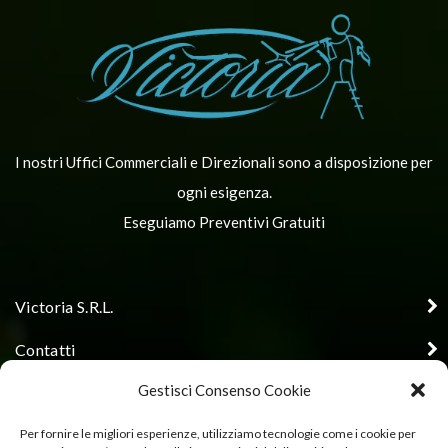
I nostri Uffici Commerciali e Direzionali sono a disposizione per
ogni esigenza.
Eseguiamo Preventivi Gratuiti
Victoria S.R.L.
Contatti
Gestisci Consenso Cookie
Orari di apertura uffici
Seguici
Per fornire le migliori esperienze, utilizziamo tecnologie come i cookie per