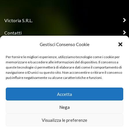
Victoria S.R.L.
Contatti
Gestisci Consenso Cookie
Orari di apertura uffici
Seguici
Per fornire le migliori esperienze, utilizziamo tecnologie come i cookie per
memorizzare e/o accedere alle informazioni del dispositivo. Il consenso a
queste tecnologie ci permetterà di elaborare dati come il comportamento di
navigazione o ID unici su questo sito. Non acconsentire o ritirare il consenso
può influire negativamente su alcune caratteristiche e funzioni.
Cerca nel sito
Accetta
NEWS
POLITICA DI QUALITÀ E SICUREZZA
PRIVACY POLICY
Nega
COOKIE POLICY (UE)
Visualizza le preferenze